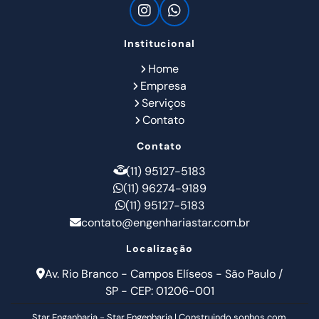
Institucional
Home
Empresa
Serviços
Contato
Contato
(11) 95127-5183
(11) 96274-9189
(11) 95127-5183
contato@engenhariastar.com.br
Localização
Av. Rio Branco - Campos Elíseos - São Paulo /
SP - CEP: 01206-001
Star Enganharia - Star Engenharia | Construindo sonhos com