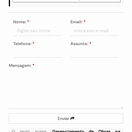
Nome:
*
Email:
*
Telefone:
*
Assunto:
*
Mensagem:
*
Enviar
O texto acima "
Gerenciamento de Obras na