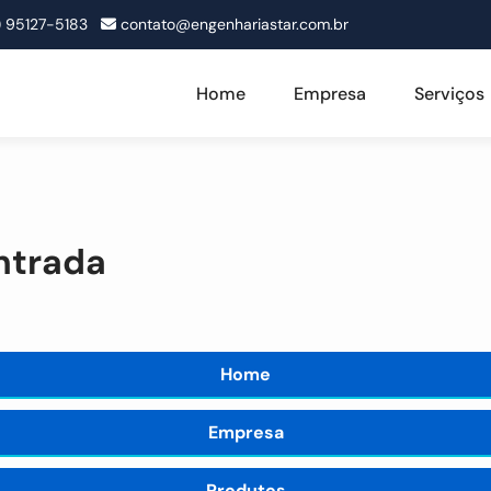
1) 95127-5183
contato@engenhariastar.com.br
Home
Empresa
Serviços
ntrada
Home
Empresa
Produtos