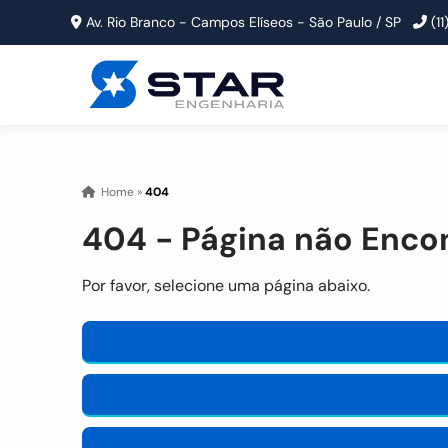
Av. Rio Branco - Campos Elíseos - São Paulo / SP
(1
Home
»
404
404 - Página não Enco
Por favor, selecione uma página abaixo.