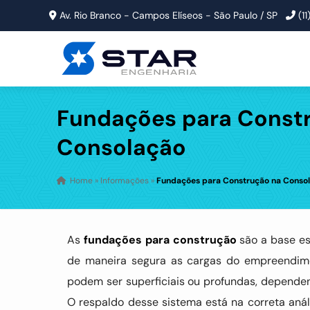
Av. Rio Branco - Campos Elíseos - São Paulo / SP
(1
Fundações para Const
Consolação
Home
»
Informações
»
Fundações para Construção na Conso
As
fundações para construção
são a base est
de maneira segura as cargas do empreendimen
podem ser superficiais ou profundas, dependen
O respaldo desse sistema está na correta an