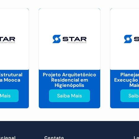
Estrutural
Projeto Arquitetônico
Planej
a Mooca
Residencial em
Execução
Higienópolis
Mai
 Mais
Saiba Mais
Saib
ucional
Contato
L