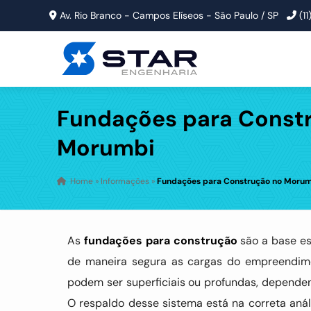
Av. Rio Branco - Campos Elíseos - São Paulo / SP
(1
Fundações para Const
Morumbi
Home
»
Informações
»
Fundações para Construção no Moru
As
fundações para construção
são a base est
de maneira segura as cargas do empreendimen
podem ser superficiais ou profundas, dependen
O respaldo desse sistema está na correta an