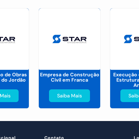
ão de Obras
Empresa de Construção
Execução 
do Jordão
Civil em Franca
Estrutur
A
 Mais
Saiba Mais
Saib
ucional
Contato
L