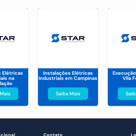
 Elétricas
Instalações Elétricas
Execução
iais na
Industriais em Campinas
Vila 
lação
 Mais
Saiba Mais
Saib
ucional
Contato
L