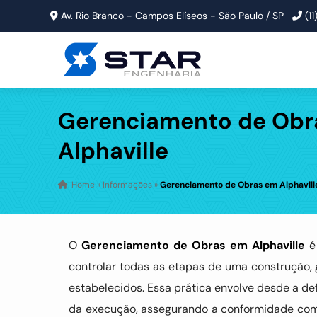
Av. Rio Branco - Campos Elíseos - São Paulo / SP
(1
Gerenciamento de Obr
Alphaville
Home
»
Informações
»
Gerenciamento de Obras em Alphavill
O
Gerenciamento de Obras em Alphaville
é 
controlar todas as etapas de uma construção, 
estabelecidos. Essa prática envolve desde a 
da execução, assegurando a conformidade com 