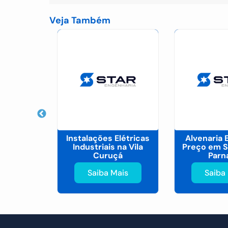
Veja Também
itetônico
Instalações Elétricas
Alvenaria 
 Alphaville
Industriais na Vila
Preço em S
Curuçá
Parn
ais
Saiba Mais
Saiba