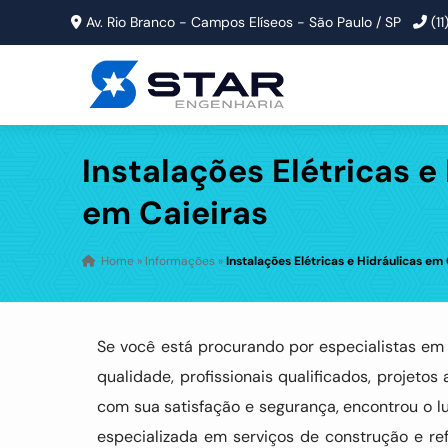
Av. Rio Branco - Campos Elíseos - São Paulo / SP
(1
Instalações Elétricas e
em Caieiras
Home
»
Informações
»
Instalações Elétricas e Hidráulicas em 
Se você está procurando por especialistas e
qualidade, profissionais qualificados, proje
com sua satisfação e segurança, encontrou o l
especializada em serviços de construção e r