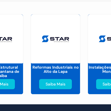
Estrutural
Reformas Industriais no
Instalações
antana de
Alto da Lapa
Mon
aíba
 Mais
Saiba Mais
Saib