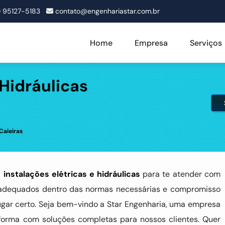
1) 95127-5183
contato@engenhariastar.com.br
Home
Empresa
Serviços
 Hidráulicas
Caieiras
m
instalações elétricas e hidráulicas
para te atender com
tos adequados dentro das normas necessárias e compromisso
ugar certo. Seja bem-vindo a Star Engenharia, uma empresa
eforma com soluções completas para nossos clientes. Quer