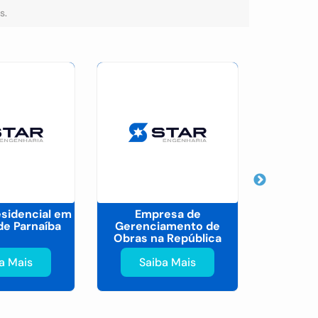
is
.
sidencial em
Empresa de
Instalaçõ
de Parnaíba
Gerenciamento de
em 
Obras na República
a Mais
Saiba Mais
Sa