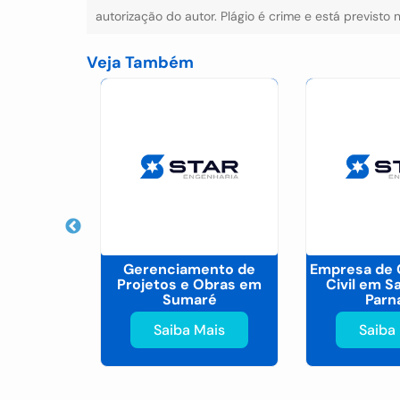
autorização do autor. Plágio é crime e está previsto
Veja Também
ento de
Gerenciamento de
Empresa de 
Obras em
Projetos e Obras em
Civil em S
aba
Sumaré
Parn
ais
Saiba Mais
Saiba