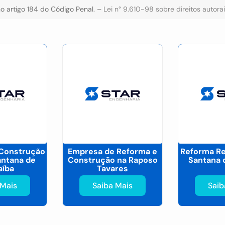
 no artigo 184 do Código Penal. –
Lei n° 9.610-98 sobre direitos autora
Construção
Empresa de Reforma e
Reforma Re
antana de
Construção na Raposo
Santana 
aíba
Tavares
 Mais
Saiba Mais
Saib