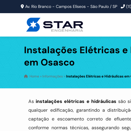
Av. Rio Branco - Campos Elíseos - São Paulo / SP
(1
Instalações Elétricas e
em Osasco
Home
»
Informações
»
Instalações Elétricas e Hidráulicas em
As
instalações elétricas e hidráulicas
são s
qualquer edificação, garantindo a distribuiç
captação e escoamento correto de efluent
conforme normas técnicas, assegurando segur