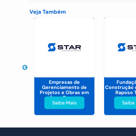
Veja Também
nto
Empresas de
Fundaçã
nto e
Gerenciamento de
Construção 
ento de
Projetos e Obras em
Raposo 
Leopoldina
Água Branca
ais
Saiba Mais
Saiba