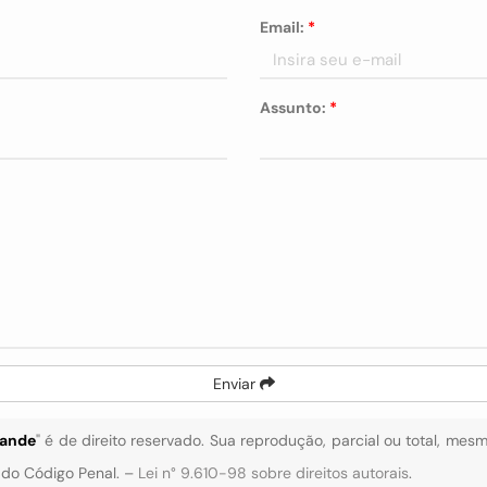
Email:
*
Assunto:
*
Enviar
rande
" é de direito reservado. Sua reprodução, parcial ou total, mes
4 do Código Penal. –
Lei n° 9.610-98 sobre direitos autorais
.