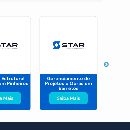
 Estrutural
Gerenciamento de
Alvenar
em Pinheiros
Projetos e Obras em
Preço e
Barretos
J
a Mais
Saiba Mais
Sa