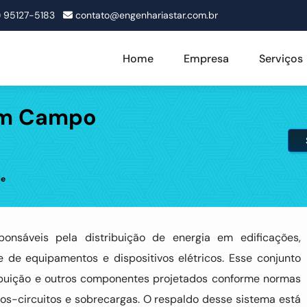
1) 95127-5183
contato@engenhariastar.com.br
Home
Empresa
Serviços
 em Campo
de
onsáveis pela distribuição de energia em edificações,
e de equipamentos e dispositivos elétricos. Esse conjunto
tribuição e outros componentes projetados conforme normas
tos-circuitos e sobrecargas. O respaldo desse sistema está