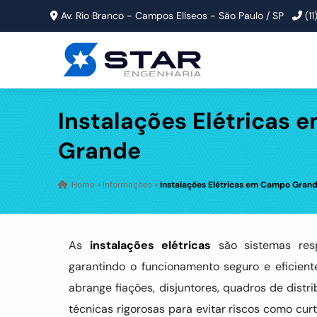
Av. Rio Branco - Campos Elíseos - São Paulo / SP
(1
Instalações Elétricas
Grande
Home
»
Informações
»
Instalações Elétricas em Campo Gran
As
instalações elétricas
são sistemas resp
garantindo o funcionamento seguro e eficient
abrange fiações, disjuntores, quadros de dis
técnicas rigorosas para evitar riscos como cur