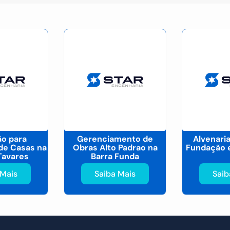
o para
Gerenciamento de
Alvenaria
de Casas na
Obras Alto Padrao na
Fundação 
Tavares
Barra Funda
 Mais
Saiba Mais
Saib