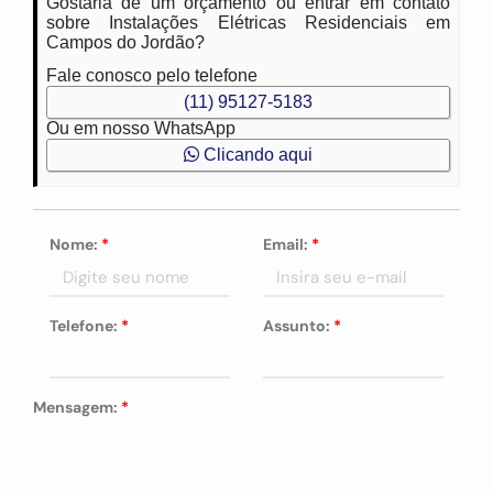
Gostaria de um orçamento ou entrar em contato
sobre Instalações Elétricas Residenciais em
Campos do Jordão?
Fale conosco pelo telefone
(11) 95127-5183
Ou em nosso WhatsApp
Clicando aqui
Nome:
*
Email:
*
Telefone:
*
Assunto:
*
Mensagem:
*