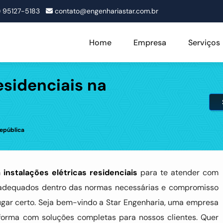
1) 95127-5183
contato@engenhariastar.com.br
Home
Empresa
Serviços
esidenciais na
República
m
instalações elétricas residenciais
para te atender com
tos adequados dentro das normas necessárias e compromisso
ugar certo. Seja bem-vindo a Star Engenharia, uma empresa
eforma com soluções completas para nossos clientes. Quer