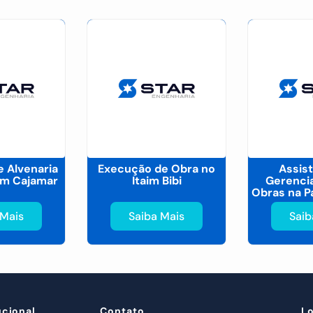
 Alvenaria
Execução de Obra no
Assis
em Cajamar
Itaim Bibi
Gerenci
Obras na P
 Mais
Saiba Mais
Saib
ucional
Contato
L