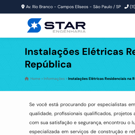
Av. Rio Branco - Campos Elíseos - São Paulo / SP
(1
Instalações Elétricas R
República
Home
»
Informações
»
Instalações Elétricas Residenciais na 
Se você está procurando por especialistas e
qualidade, profissionais qualificados, proje
com sua satisfação e segurança, encontrou o l
especializada em serviços de construção e r