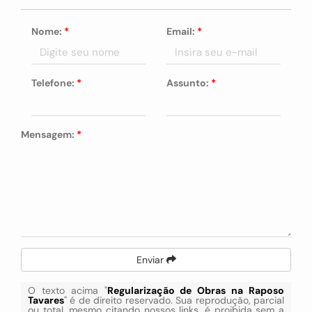
Nome:
*
Email:
*
Telefone:
*
Assunto:
*
Mensagem:
*
Enviar
O texto acima "
Regularização de Obras na Raposo
Tavares
" é de direito reservado. Sua reprodução, parcial
ou total, mesmo citando nossos links, é proibida sem a