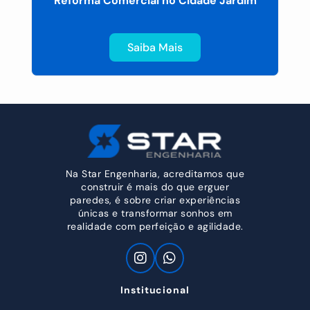
o
Reforma Comercial no Cidade Jardim
E
Saiba Mais
Na Star Engenharia, acreditamos que
construir é mais do que erguer
paredes, é sobre criar experiências
únicas e transformar sonhos em
realidade com perfeição e agilidade.
Institucional