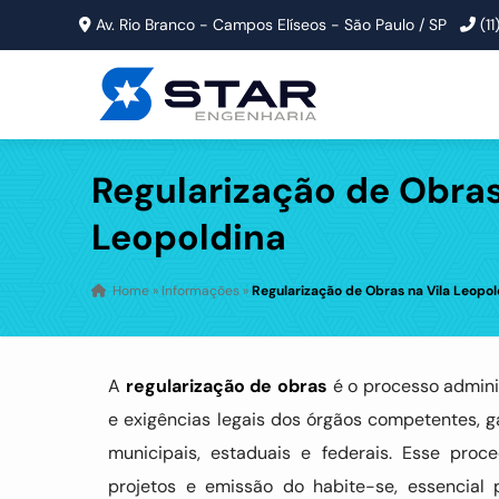
Av. Rio Branco - Campos Elíseos - São Paulo / SP
(1
Regularização de Obras
Leopoldina
Home
»
Informações
»
Regularização de Obras na Vila Leopol
A
regularização de obras
é o processo admini
e exigências legais dos órgãos competentes, 
municipais, estaduais e federais. Esse pro
projetos e emissão do habite-se, essencial 