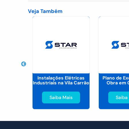
Veja Também
ento de
Instalações Elétricas
Plano de E
adrao em
Industriais na Vila Carrão
Obra em 
a
ais
Saiba Mais
Saiba