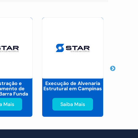
stração e
Execução de Alvenaria
Montage
amento de
Estrutural em Campinas
Primária
Barra Funda
J
a Mais
Saiba Mais
Sa