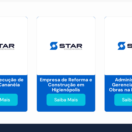
xecução de
Empresa de Reforma e
Admini
Cananéia
Construção em
Gerenci
Higienópolis
Obras na 
 Mais
Saiba Mais
Saib