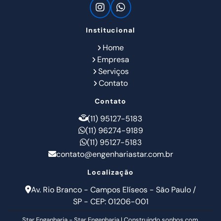
Institucional
Home
Empresa
Serviços
Contato
Contato
(11) 95127-5183
(11) 96274-9189
(11) 95127-5183
contato@engenhariastar.com.br
Localização
Av. Rio Branco - Campos Elíseos - São Paulo /
SP - CEP: 01206-001
Star Enganharia - Star Engenharia | Construindo sonhos com