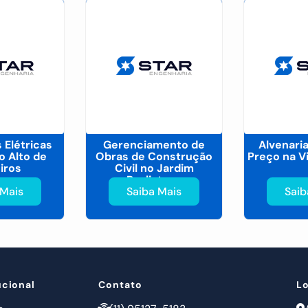
 Elétricas
Gerenciamento de
Alvenaria
o Alto de
Obras de Construção
Preço na V
iros
Civil no Jardim
Paulistano
 Mais
Saiba Mais
Saib
ucional
Contato
L